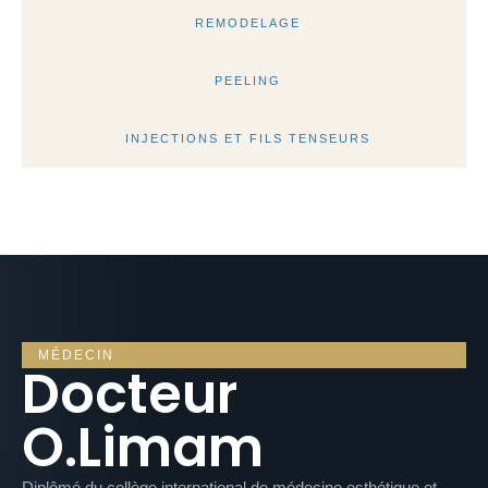
REMODELAGE
PEELING
INJECTIONS ET FILS TENSEURS
MÉDECIN
Docteur
O.Limam
Diplômé du collège international de médecine esthétique et